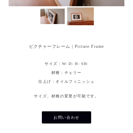
グ
|
）
無
は
、
垢
福
ピクチャーフレーム | Picture Frame
の
岡
県
サイズ：W- D- H- SH-
木
で
材種：チェリー
無
の
仕上げ：オイルフィニッシュ
垢
オ
サイズ、材種の変更が可能です。
の
木
ー
を
お問い合わせ
ダ
使
っ