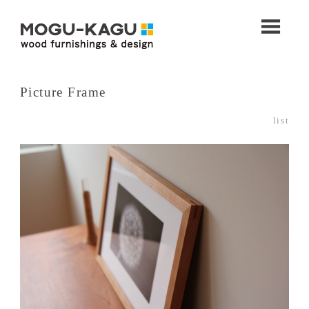
コ
ン
M
テ
ン
M
O
ツ
へ
O
Picture Frame
ス
G
G
キ
U
list
ッ
U
プ
-
K
-
A
K
G
U
A
（
G
モ
グ
U
カ