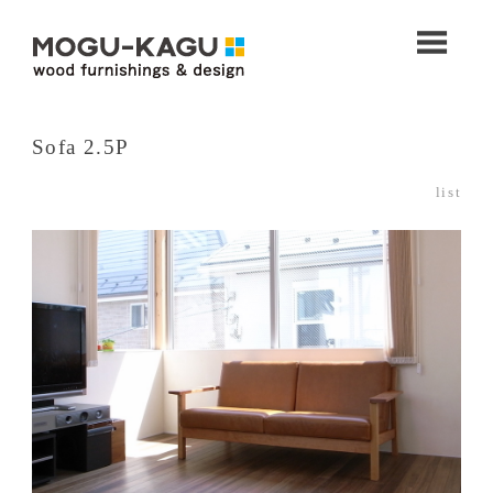
コ
ン
M
テ
ン
M
O
ツ
へ
O
Sofa 2.5P
ス
G
G
キ
U
list
ッ
U
プ
-
K
-
A
K
G
U
A
（
G
モ
グ
U
カ