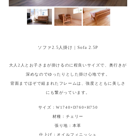
グ
|
）
無
は
、
垢
福
ソファ2.5人掛け | Sofa 2.5P
の
岡
県
大人2人とお子さまが掛けるのに程良いサイズで、奥行きが
木
で
深めなのでゆったりとした掛け心地です。
無
の
背面までほぞで組まれたフレームは、強度とともに美しさ
垢
にも繋がっています。
オ
の
サイズ：W1740×D760×H750
木
ー
材種：チェリー
を
ダ
張り地：本革
使
仕上げ：オイルフィニッシュ
っ