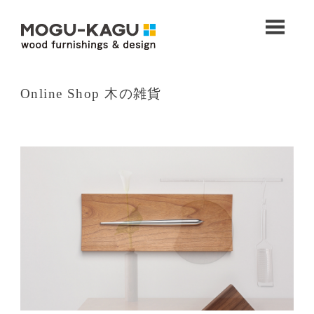
コ
ン
M
テ
ン
M
O
ツ
へ
O
Online Shop 木の雑貨
ス
G
G
キ
U
ッ
U
プ
-
K
-
A
K
G
U
A
（
G
モ
グ
U
カ