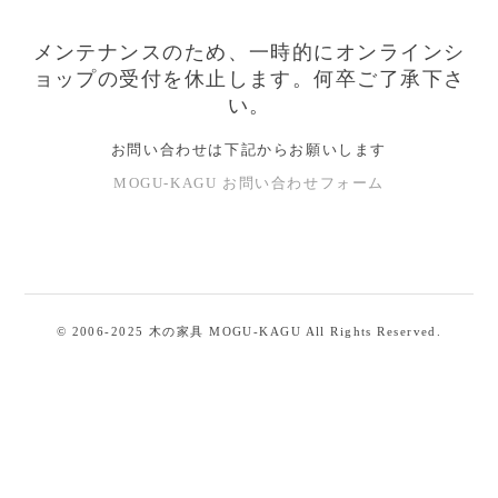
グ
|
メンテナンスのため、一時的にオンラインシ
）
ョップの受付を休止します。何卒ご了承下さ
無
は
い。
、
垢
お問い合わせは下記からお願いします
福
MOGU-KAGU お問い合わせフォーム
の
岡
県
木
で
無
の
垢
© 2006-2025 木の家具 MOGU-KAGU All Rights Reserved.
オ
の
木
ー
を
ダ
使
っ