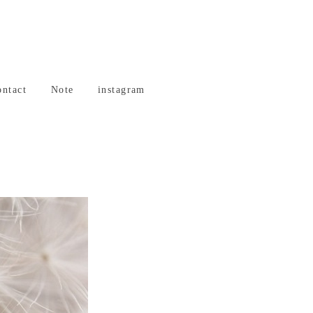
ontact
Note
instagram